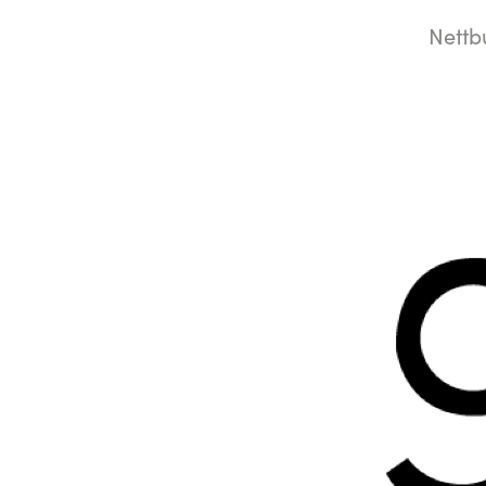
Nettb