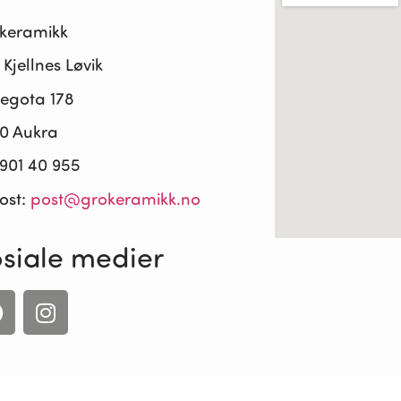
keramikk
Kjellnes Løvik
legota 178
0 Aukra
 901 40 955
ost:
post@grokeramikk.no
siale medier