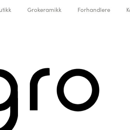
utikk
Grokeramikk
Forhandlere
K